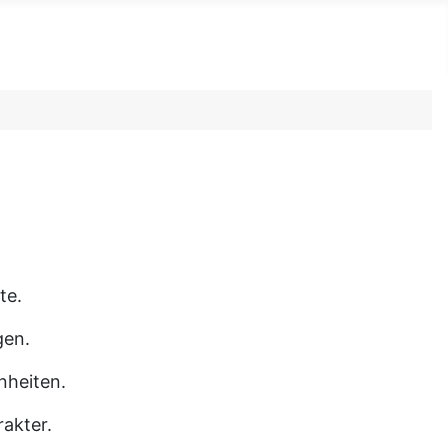
te.
gen.
nheiten.
akter.